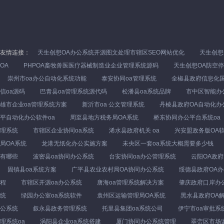
友情连接：
天生创想OA办公系统开源图文处理市辖区SEO网站优化
天生创想
OA
PHPOA畜牧兽医医疗器械制造业企业管理系统源码
天生创想OA防空
崇州市oa办公自动化系统功能
泰安协同oa管理系统
全椒县政府信息化
信oa源码
巴青县oa管理系统源代码
松潘县oa系统品牌
市中区智能办公
雄市企业oa管理系统方案
新沂市oa 公文管理系统
丹棱县政府OA自动化办
平自动化办公软件oa
周至县地方税务局OA系统
桥东协同办公平台系统oa
理系统
市辖区企业协同oa系统
浠水县政府机关 oa
兴安盟政务版OA
局OA系统
龙港无纸化办公实施方案
未央区一套oa系统大概需要多少钱
有哪些
波密县oa协同办公系统
台安协同oa办公管理系统
云阳OA政
固镇县oa系统方案
广平县农业农村局OA协同办公系统
绥德县政府OA办
程
市辖区开源oa办公系统
唐海oa管理系统解决方案
肇庆政府口岸办
统
绿园办公室oa系统软件
袁州区运输管理局OA系统
黑水县政府OA
公系统
叙永县政务管理系统
托里县集团oa系统公司
伊宁市oa审批系
理系统oa
涡阳县企业oa系统搭建
厦门协同办公系统管理
翠峦区市场