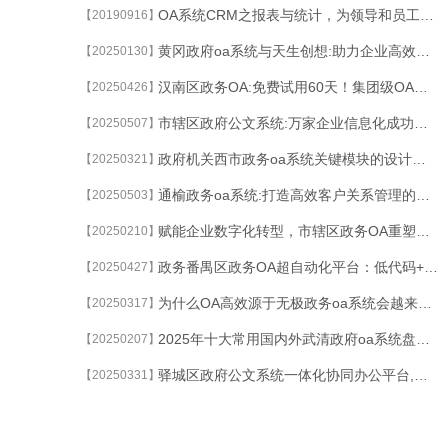
OA系统CRM之报表与统计，为领导和员工提供决策依据
【20190916】
黄冈政府oa系统与天生创想:助力企业高效管理与协作
【20250130】
汉南区政务OA:免费试用60天！集团级OA系统成本立减50%的终极攻略
【20250426】
市辖区政府公文系统:万家企业信息化成功实践
【20250507】
政府机关西市政务oa系统关键模块的设计与实现
【20250321】
通榆政务oa系统:打造高效客户关系管理的利器
【20250503】
赋能企业数字化转型，市辖区政务OA重塑高效协同新生态
【20250210】
政务番禺区政务OA超自动化平台：低代码+流程挖掘双引擎重构审批体系
【20250427】
为什么OA高效源于无极政务oa系统会越来越被认可
【20250317】
2025年十大常用国内外武清政府oa系统盘点！
【20250207】
驿城区政府公文系统一体化协同办公平台,多引擎驱动与业务深度耦合
【20250331】