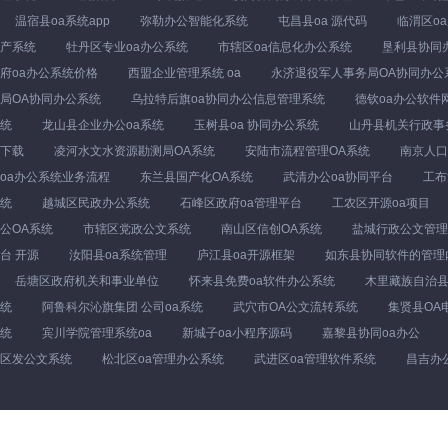
温宿县oa系统app
弥勒办公智能化系统
屯昌县oa 源代码
临渭区o
产系统
牡丹区专业oa办公系统
市辖区oa信息化办公系统
垦利县协同
府oa办公系统价格
西盟企业管理系统 oa
永济退役军人事务局OA协同办公
局OA协同办公系统
乌拉特后旗oa协同办公信息管理系统
德钦oa办公软件
统
龙山县企业办公oa系统
玉树县oa 协同办公系统
山丹县机关行政事
下载
凌河水文水资源勘测局OA系统
安陆市流程管理OA系统
南京人口
oa办公系统业务流程
东兰县国产化OA系统
武清办公oa协同平台
工布
统
越城区民政办公系统
石峰区政府oa管理平台
工农区开源oa项目
公OA系统
市辖区党政公文系统
南山区信创OA系统
盐城行政公文管理
台 开源
汝阳县oa系统管理
庐江县oa开源框架
如东县协同软件的管理
岳塘区政府机关和事业单位
怀来县免费oa软件办公系统
木里藏族自治县
统
阿鲁科尔沁旗集团 公司oa系统
武穴市OA公文流转系统
集贤县OA
统
宾川学院管理系统oa
新城子oa小程序源码
嘉黎县协同oa办公
区发公文系统
松北区oa管理办公系统
武进区oa管理软件系统
昌吉办