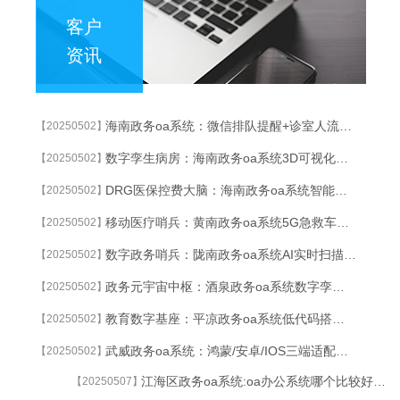
客户
资讯
海南政务oa系统：微信排队提醒+诊室人流热力图，候诊时间缩短60%
【20250502】
数字孪生病房：海南政务oa系统3D可视化系统实时监控设备状态与能耗波动
【20250502】
DRG医保控费大脑：海南政务oa系统智能分析病组成本，合规预警准确率99%
【20250502】
移动医疗哨兵：黄南政务oa系统5G急救车实时传输患者数据，急诊响应缩短50%
【20250502】
数字政务哨兵：陇南政务oa系统AI实时扫描政务系统漏洞与异常操作
【20250502】
政务元宇宙中枢：酒泉政务oa系统数字孪生技术重构跨部门协同指挥体系
【20250502】
教育数字基座：平凉政务oa系统低代码搭建符合教育局标准的智能审批流程
【20250502】
武威政务oa系统：鸿蒙/安卓/IOS三端适配，教师野外教研也能批作业
【20250502】
江海区政务oa系统:oa办公系统哪个比较好?oa办公软件官方下载
【20250507】