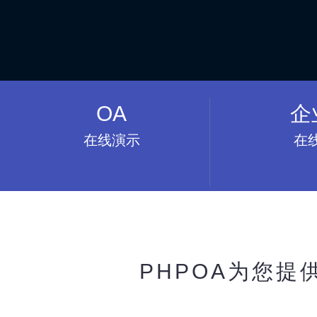
OA
企
在线演示
在
PHPOA为您